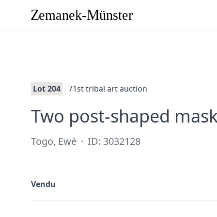
Lot 204
71st tribal art auction
Two post-shaped mask
Togo, Ewé
·
ID: 3032128
Vendu