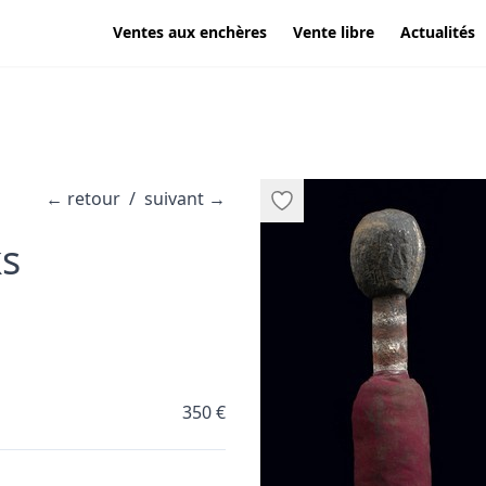
Ventes aux enchères
Vente libre
Actualités
←
retour
/
suivant
→
·
s
350 €