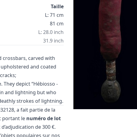
Taille
L: 71 cm
81 cm
L: 28.0 inch
31.9 inch
 crossbars, carved with
 upholstered and coated
 cracks;
. They depict “Hébiosso -
ain and lightning but who
deathly strokes of lightning.
2128, a fait partie de la
 portant le
numéro de lot
 d’adjudication de 300 €.
’objets populaires
sur nos