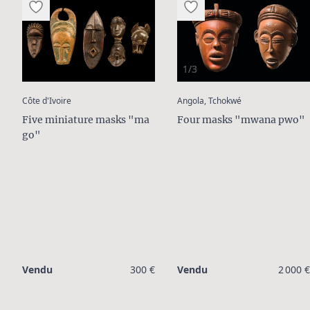
1/3
:
:
Côte d'Ivoire
Angola, Tchokwé
Five miniature masks "ma
Four masks "mwana pwo"
go"
Vendu
300 €
Vendu
2 000 €