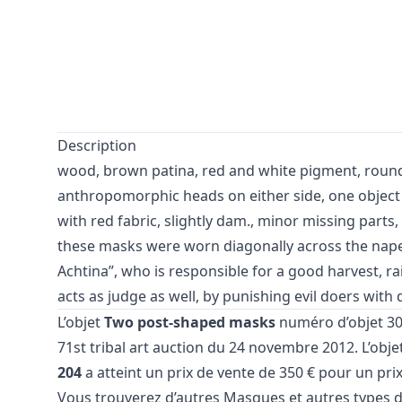
Description
wood, brown patina, red and white pigment, round
anthropomorphic heads on either side, one object
with red fabric, slightly dam., minor missing parts,
these masks were worn diagonally across the nape
Achtina”, who is responsible for a good harvest, r
acts as judge as well, by punishing evil doers with 
L’objet
Two post-shaped masks
numéro d’objet 303
71st tribal art auction
du 24 novembre 2012. L’objet
204
a atteint un prix de vente de 350 € pour un prix
Vous trouverez d’autres
Masques
et
autres types d