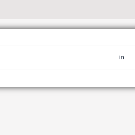
in
oignez notre
 d'art tribal et soyez le