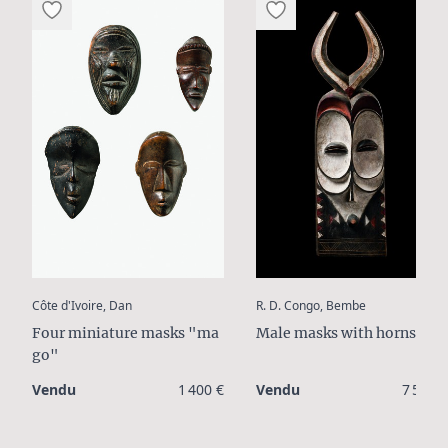
:
:
Côte d'Ivoire, Dan
R. D. Congo, Bembe
Four miniature masks "ma
Male masks with horns
go"
Vendu
1 400 €
Vendu
7 500 €