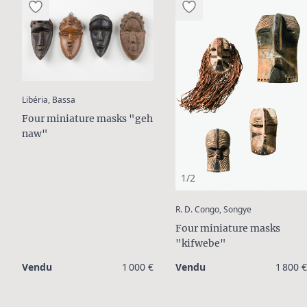
:
Libéria, Bassa
Four miniature masks "geh
naw"
1/2
:
R. D. Congo, Songye
Four miniature masks
"kifwebe"
Vendu
1 000 €
Vendu
1 800 €