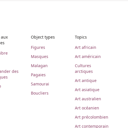
 aux
Object types
Topics
res
Figures
Art africain
libre
Masques
Art américain
Malagan
Cultures
nder des
arctiques
Pagaies
gues
Art antique
Samourai
e
Art asiatique
Boucliers
Art australien
Art océanien
Art précolombien
Art contemporain