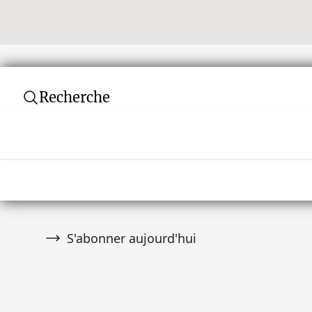
Recherche
Newsletter
Ne manquez aucune vente aux enchères ! Rej
communauté de plus de 10 000 collectionneurs
premier à être informé des nouveautés.
S'abonner aujourd'hui