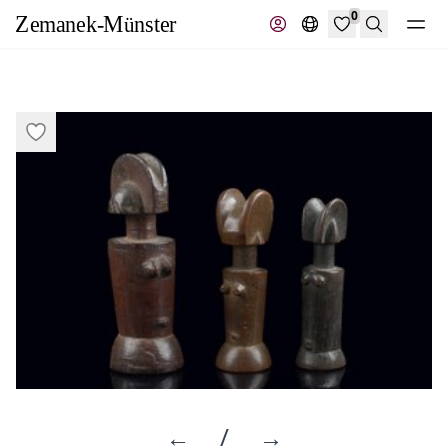
0
Recherche
←
/
→