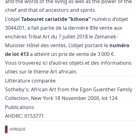
and the world of the living as well as the power of the
chief and that of ancestors and spirits.
L’objet
Tabouret cariatide “kihona”
numéro d’objet
3044201, a fait partie de la dernière
89e vente aux
enchères Tribal Art
du 7 juillet 2018 le Zemanek-
Münster Hôtel des ventes. L’objet portant le
numéro
de lot 413
a atteint un prix de vente de 3 000 €.
Vous trouverez ici d’autres objets et des informations
utiles sur le thème
Art africain
.
Littérature comparée
Sotheby's, African Art from the Egon Guenther Family
Collection, New York 18 November 2000, lot 124
Publications
AHDRC: 0153771
AFRIQUE