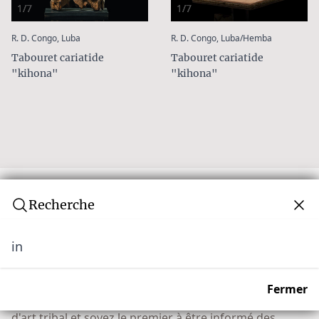
1/7
1/7
:
:
R. D. Congo, Luba
R. D. Congo, Luba/Hemba
Tabouret cariatide
Tabouret cariatide
"kihona"
"kihona"
Recherche
in
Newsletter
Ne manquez aucune vente aux enchères ! Rejoignez
Fermer
notre communauté de plus de 10 000 collectionneurs
d'art tribal et soyez le premier à être informé des