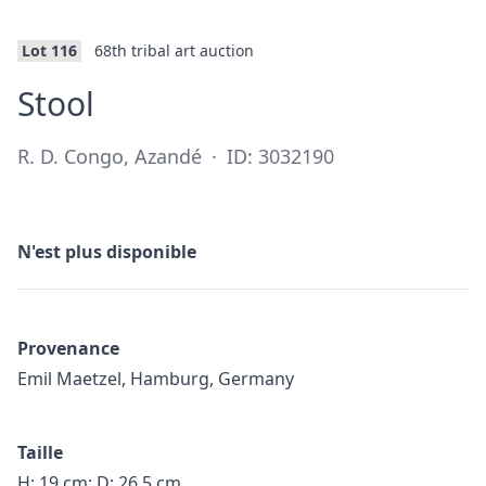
Lot 116
68th tribal art auction
·
Stool
R. D. Congo, Azandé
·
ID: 3032190
N'est plus disponible
Provenance
Emil Maetzel, Hamburg, Germany
Taille
H: 19 cm: D: 26,5 cm