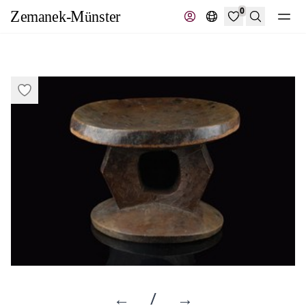
0
Recherche
←
/
→