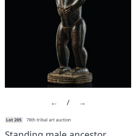
←
/
→
Lot 205
78th tribal art auction
Standing male ancestor