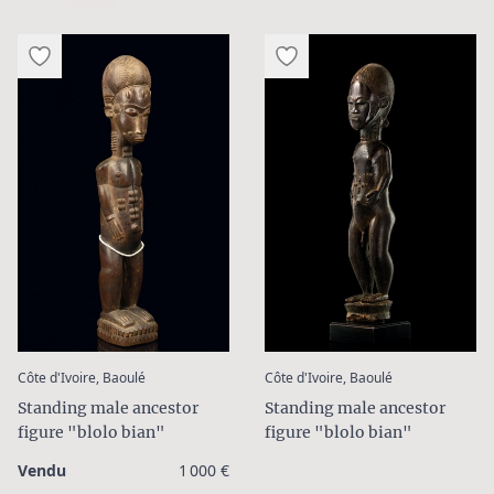
:
:
Côte d'Ivoire, Baoulé
Côte d'Ivoire, Baoulé
Standing male ancestor
Standing male ancestor
figure "blolo bian"
figure "blolo bian"
Vendu
1 000 €