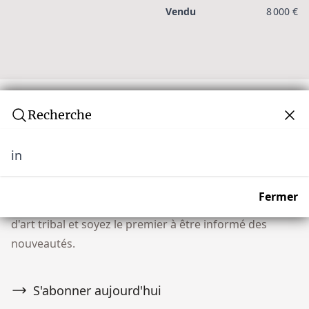
Vendu
8 000 €
Recherche
in
Newsletter
Ne manquez aucune vente aux enchères ! Rejoignez
Fermer
notre communauté de plus de 10 000 collectionneurs
d'art tribal et soyez le premier à être informé des
nouveautés.
S'abonner aujourd'hui