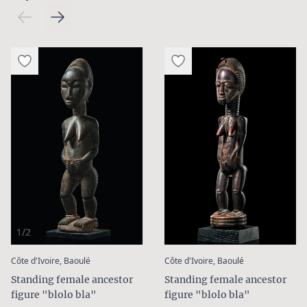
1/2
:
:
Côte d'Ivoire, Baoulé
Côte d'Ivoire, Baoulé
Standing female ancestor
Standing female ancestor
figure "blolo bla"
figure "blolo bla"