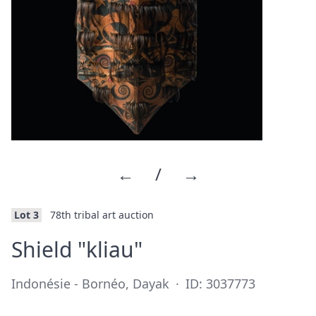
←
/
→
Lot 3
78th tribal art auction
·
Shield "kliau"
Indonésie - Bornéo, Dayak
·
ID: 3037773