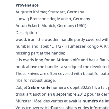
Provenance
Augustin Krämer, Stuttgart, Germany
Ludwig Bretschneider, Munich, Germany
Anton Eckert, Munich, Germany (1961)
Description
wood, iron, the wooden handle partly covered with 
number and label: “L. 1/27 Haumesser Kongo A. Kr
missing part at the handle;
it is overly long for an African knife and has a flat,
hook above the handle - a vestige of the devoluted
These knives are often covered with beautiful pat
ribs for robust usage.
L’objet
Sabre-knife
numéro d’objet 3023814, a fait 
tribal art auction
en 8 septembre 2012 pour la dern
Münster Hôtel des ventes et avait le
numéro de lo
Vous trouverez ici d’autres objets et des informati