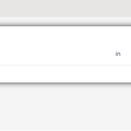
in
oignez notre
 d'art tribal et soyez le