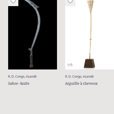
1/5
:
:
R. D. Congo, Azandé
R. D. Congo, Azandé
Sabre-knife
Aiguille à cheveux