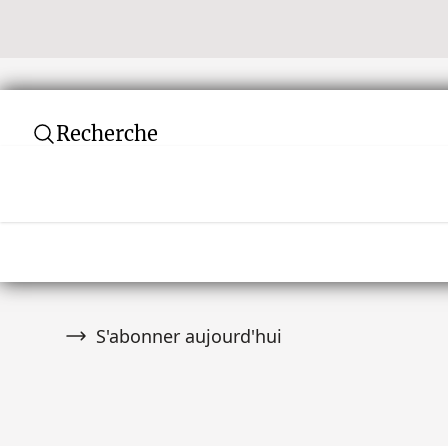
Recherche
Newsletter
Ne manquez aucune vente aux enchères ! Rej
communauté de plus de 10 000 collectionneurs
premier à être informé des nouveautés.
S'abonner aujourd'hui