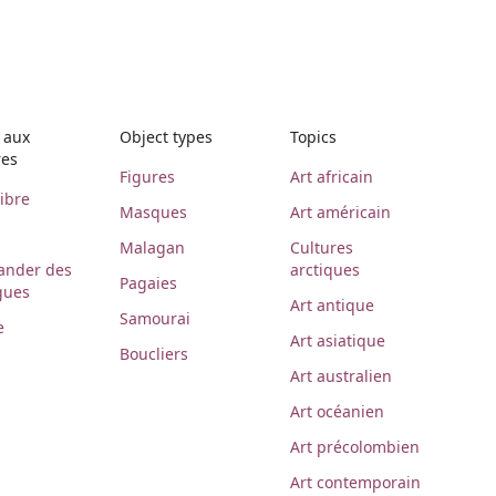
 aux
Object types
Topics
res
Figures
Art africain
libre
Masques
Art américain
Malagan
Cultures
nder des
arctiques
Pagaies
gues
Art antique
Samourai
e
Art asiatique
Boucliers
Art australien
Art océanien
Art précolombien
Art contemporain