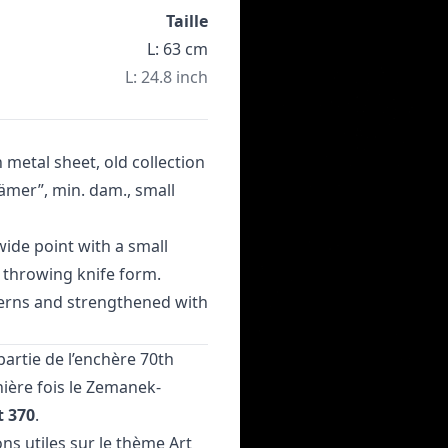
Taille
L: 63 cm
L: 24.8 inch
metal sheet, old collection
ämer”, min. dam., small
 wide point with a small
 throwing knife form.
terns and strengthened with
partie de l’enchère
70th
ière fois le Zemanek-
t 370
.
ons utiles sur le thème
Art