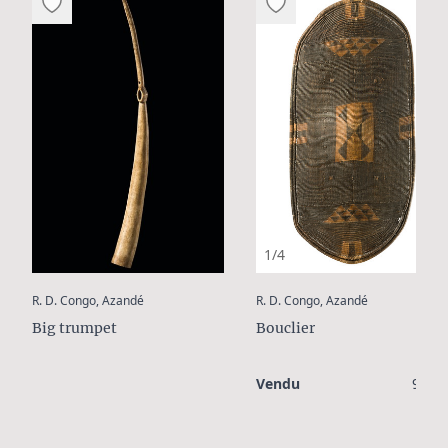
1/4
:
:
R. D. Congo, Azandé
R. D. Congo, Azandé
Big trumpet
Bouclier
Vendu
900 €