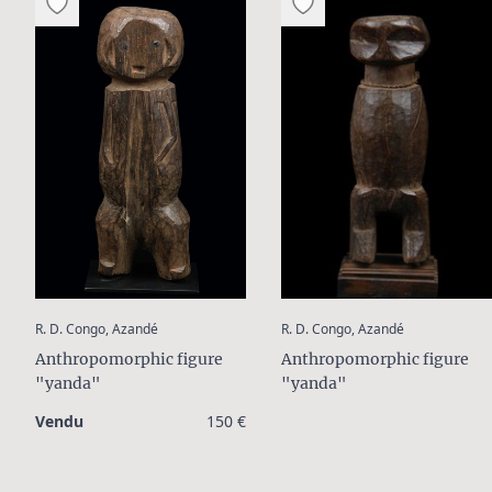
:
:
R. D. Congo, Azandé
R. D. Congo, Azandé
Anthropomorphic figure
Anthropomorphic figure
"yanda"
"yanda"
Vendu
150 €