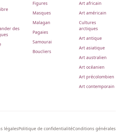
Figures
Art africain
libre
Masques
Art américain
Malagan
Cultures
nder des
arctiques
Pagaies
gues
Art antique
Samourai
e
Art asiatique
Boucliers
Art australien
Art océanien
Art précolombien
Art contemporain
s légales
Politique de confidentialité
Conditions générales