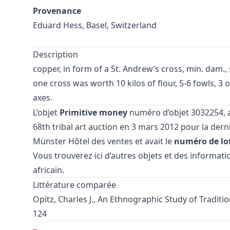
Provenance
Eduard Hess, Basel, Switzerland
Description
copper, in form of a St. Andrew’s cross, min. dam., 
one cross was worth 10 kilos of flour, 5-6 fowls, 3 o
axes.
L’objet
Primitive money
numéro d’objet 3032254, a 
68th tribal art auction
en 3 mars 2012 pour la derni
Münster Hôtel des ventes et avait le
numéro de lo
Vous trouverez ici d’autres objets et des informati
africain
.
Littérature comparée
Opitz, Charles J., An Ethnographic Study of Traditi
124