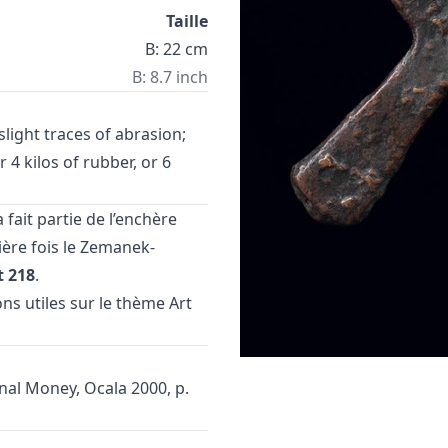
Taille
B: 22 cm
B: 8.7 inch
slight traces of abrasion;
r 4 kilos of rubber, or 6
fait partie de l’enchère
ère fois le Zemanek-
t 218
.
ons utiles sur le thème
Art
onal Money, Ocala 2000, p.