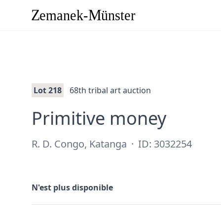
Lot 218
68th tribal art auction
·
Primitive money
R. D. Congo, Katanga
·
ID: 3032254
N'est plus disponible