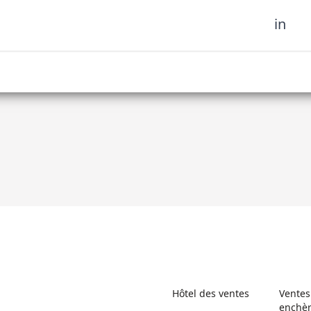
in
oignez notre
 d'art tribal et soyez le
Hôtel des ventes
Ventes
enchè