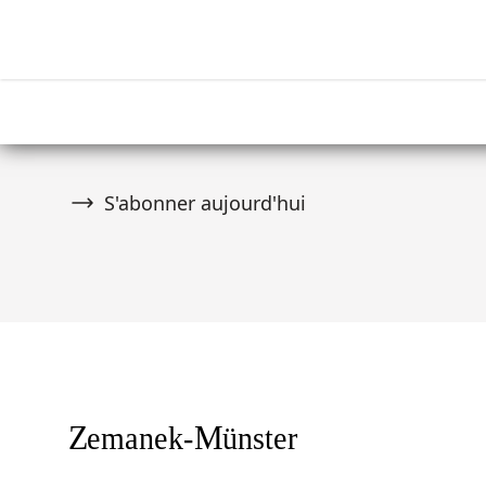
Newsletter
Ne manquez aucune vente aux enchères ! Rej
communauté de plus de 10 000 collectionneurs
premier à être informé des nouveautés.
S'abonner aujourd'hui