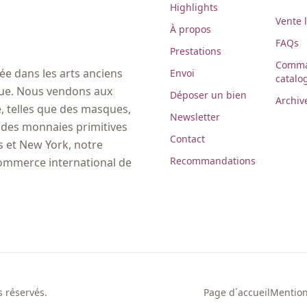
Highlights
Vente 
À propos
FAQs
Prestations
Comma
e dans les arts anciens
Envoi
catalo
ique. Nous vendons aux
Déposer un bien
Archiv
 telles que des masques,
Newsletter
, des monnaies primitives
Contact
es et New York, notre
Recommandations
commerce international de
 réservés.
Page d´accueil
Mention