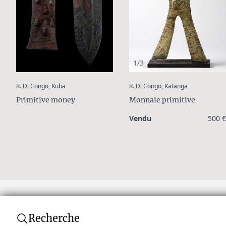
1/3
:
:
R. D. Congo, Kuba
R. D. Congo, Katanga
Primitive money
Monnaie primitive
Vendu
500 €
Recherche