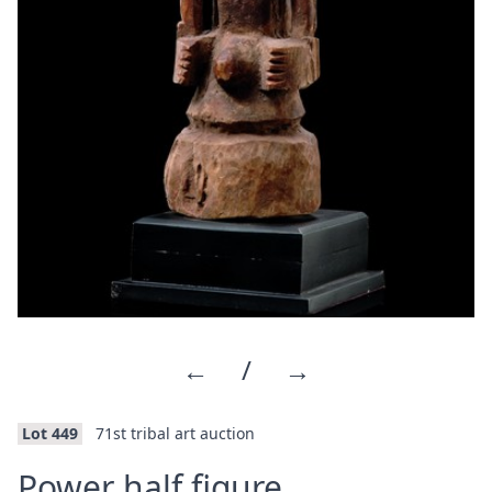
←
/
→
Lot 449
71st tribal art auction
·
Power half figure