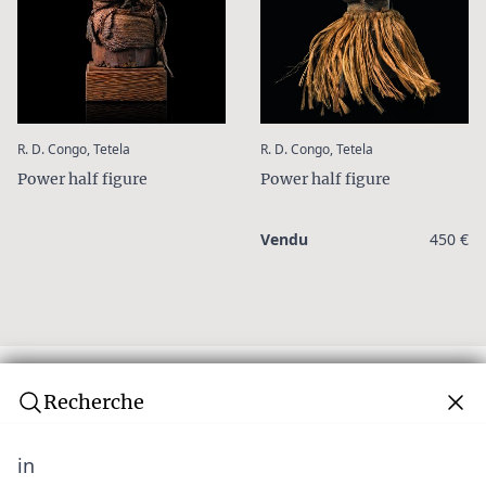
:
:
R. D. Congo, Tetela
R. D. Congo, Tetela
Power half figure
Power half figure
Vendu
450 €
Recherche
in
Newsletter