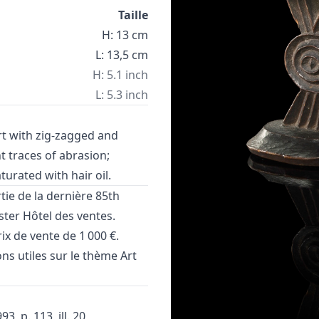
Taille
H: 13 cm
L: 13,5 cm
H: 5.1 inch
L: 5.3 inch
t with zig-zagged and
ht traces of abrasion;
turated with hair oil.
tie de la dernière
85th
er Hôtel des ventes.
ix de vente de 1 000 €.
ons utiles sur le thème
Art
, p. 113, ill. 20