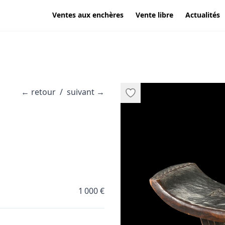
Ventes aux enchères
Vente libre
Actualités
←
retour
/
suivant
→
1 000 €