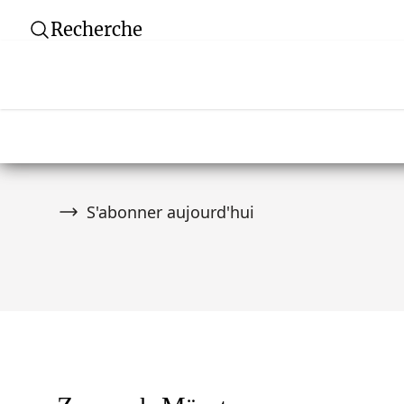
Recherche
Newsletter
Ne manquez aucune vente aux enchères ! Rej
communauté de plus de 10 000 collectionneurs
premier à être informé des nouveautés.
S'abonner aujourd'hui