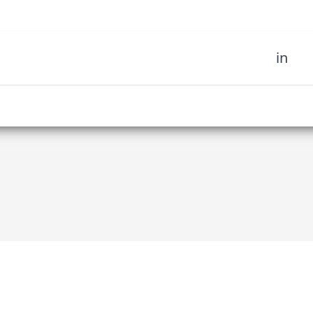
in
oignez notre
 d'art tribal et soyez le