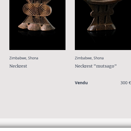
:
:
Zimbabwe, Shona
Zimbabwe, Shona
Neckrest
Neckrest "mutsago"
Vendu
300 €