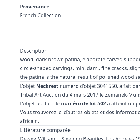
Provenance
French Collection
Description
wood, dark brown patina, elaborate carved suppor
circle-shaped carvings, min. dam., fine cracks, slig
the patina is the natural result of polished wood sa
L’objet
Neckrest
numéro d’objet 3041550, a fait par
Tribal Art Auction
du 4 mars 2017 le Zemanek-Münst
L’objet portant le
numéro de lot 502
a atteint un pr
Vous trouverez ici d’autres objets et des informati
africain
.
Littérature comparée
Dewey, William J., Sleeping Beauties, Los Angeles 1993