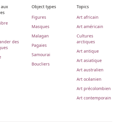
 aux
Object types
Topics
res
Figures
Art africain
libre
Masques
Art américain
Malagan
Cultures
nder des
arctiques
Pagaies
gues
Art antique
Samourai
e
Art asiatique
Boucliers
Art australien
Art océanien
Art précolombien
Art contemporain