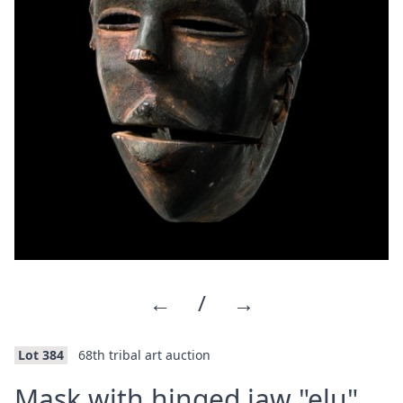
←
/
→
Lot 384
68th tribal art auction
·
Mask with hinged jaw "elu"