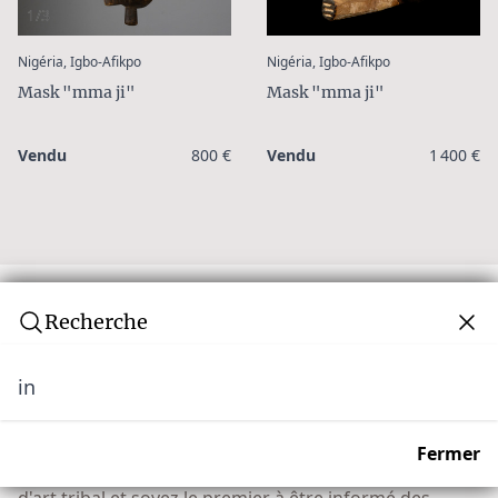
1/3
:
:
Nigéria, Igbo-Afikpo
Nigéria, Igbo-Afikpo
Mask "mma ji"
Mask "mma ji"
Vendu
800 €
Vendu
1 400 €
Recherche
in
Newsletter
Ne manquez aucune vente aux enchères ! Rejoignez
Fermer
notre communauté de plus de 10 000 collectionneurs
d'art tribal et soyez le premier à être informé des