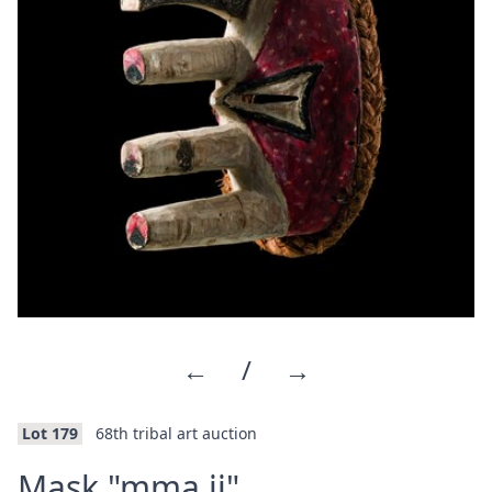
←
/
→
Lot 179
68th tribal art auction
·
Mask "mma ji"