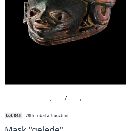
←
/
→
Lot 345
78th tribal art auction
·
Mask "gelede"