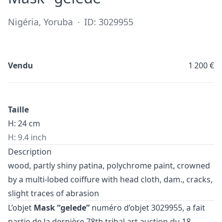
Nigéria, Yoruba
·
ID: 3029955
Vendu
1 200 €
Taille
H: 24 cm
H: 9.4 inch
Description
wood, partly shiny patina, polychrome paint, crowned
by a multi-lobed coiffure with head cloth, dam., cracks,
slight traces of abrasion
L’objet
Mask “gelede”
numéro d’objet 3029955, a fait
partie de la dernière
78th tribal art auction
du 18