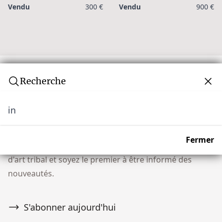
Vendu
300 €
Vendu
900 €
Recherche
in
Newsletter
Ne manquez aucune vente aux enchères ! Rejoignez
Fermer
notre communauté de plus de 10 000 collectionneurs
d'art tribal et soyez le premier à être informé des
nouveautés.
S'abonner aujourd'hui