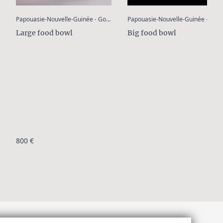
:
Papouasie-Nouvelle-Guinée - Archipel Bismarck - Îles de l´Amirauté
Papouasie-Nouvelle-Guinée - Golfe de Huon, province de Morobe, îles Tami
Big food bowl
Large food bowl
800 €