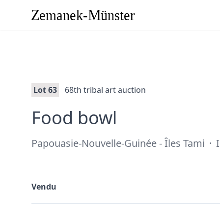
Lot 63
68th tribal art auction
·
Food bowl
Papouasie-Nouvelle-Guinée - Îles Tami
·
I
Vendu