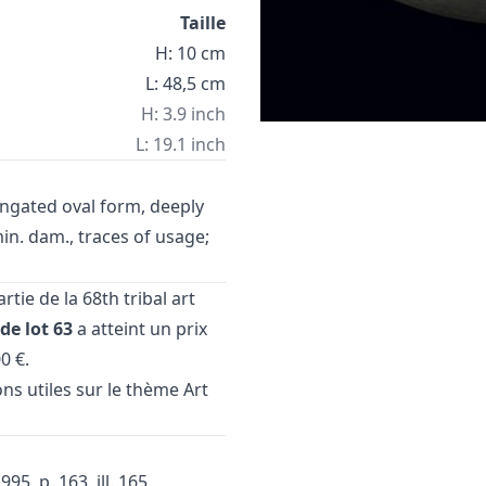
Taille
H: 10 cm
L: 48,5 cm
H: 3.9 inch
L: 19.1 inch
ongated oval form, deeply
n. dam., traces of usage;
artie de la
68th tribal art
e lot 63
a atteint un prix
0 €.
ons utiles sur le thème
Art
95, p. 163, ill. 165