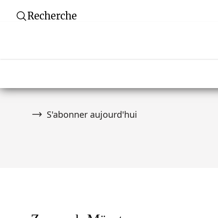
Recherche
Newsletter
Ne manquez aucune vente aux enchères ! Rej
communauté de plus de 10 000 collectionneurs
premier à être informé des nouveautés.
S'abonner aujourd'hui