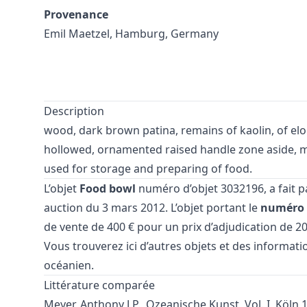
Provenance
Emil Maetzel, Hamburg, Germany
Description
wood, dark brown patina, remains of kaolin, of el
hollowed, ornamented raised handle zone aside, mi
used for storage and preparing of food.
L’objet
Food bowl
numéro d’objet 3032196, a fait p
auction
du 3 mars 2012. L’objet portant le
numéro d
de vente de 400 € pour un prix d’adjudication de 20
Vous trouverez ici d’autres objets et des informati
océanien
.
Littérature comparée
Meyer, Anthony J.P., Ozeanische Kunst, Vol. I, Köln 19