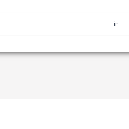
in
oignez notre
 d'art tribal et soyez le