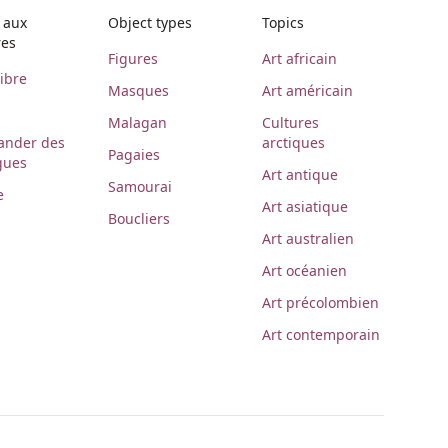
 aux
Object types
Topics
res
Figures
Art africain
libre
Masques
Art américain
Malagan
Cultures
nder des
arctiques
Pagaies
gues
Art antique
Samourai
e
Art asiatique
Boucliers
Art australien
Art océanien
Art précolombien
Art contemporain