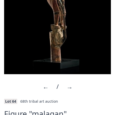
←
/
→
Lot 64
68th tribal art auction
·
Figure "malagan"