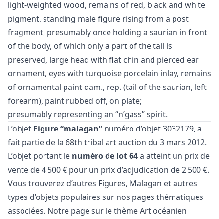
light-weighted wood, remains of red, black and white
pigment, standing male figure rising from a post
fragment, presumably once holding a saurian in front
of the body, of which only a part of the tail is
preserved, large head with flat chin and pierced ear
ornament, eyes with turquoise porcelain inlay, remains
of ornamental paint dam., rep. (tail of the saurian, left
forearm), paint rubbed off, on plate;
presumably representing an “n’gass” spirit.
L’objet
Figure “malagan”
numéro d’objet 3032179, a
fait partie de la
68th tribal art auction
du 3 mars 2012.
L’objet portant le
numéro de lot 64
a atteint un prix de
vente de 4 500 € pour un prix d’adjudication de 2 500 €.
Vous trouverez d’autres
Figures
,
Malagan
et
autres
types d’objets populaires
sur nos pages thématiques
associées. Notre page sur le thème
Art océanien