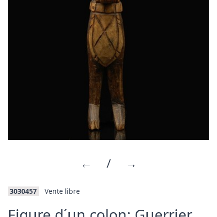
←
/
→
3030457
Vente libre
·
Figure d´un colon: Guerrier