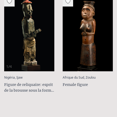
1/4
:
:
Nigéria, Ijaw
Afrique du Sud, Zoulou
Figure de reliquaire: esprit
Female figure
de la brousse sous la forme
d´un guerrier