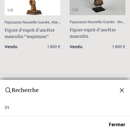
1/4
1/6
:
Papouasie-Nouvelle-Guinée - Rivière Ramu
Papouasie-Nouvelle-Guinée, Abelam
Figure esprit d'ancêtre
Figure d'esprit d'ancêtre
masculin
masculin "wapinyan"
Vendu
1 800 €
Vendu
1 800 €
Recherche
in
Newsletter
Ne manquez aucune vente aux enchères ! Rejoignez
Fermer
notre communauté de plus de 10 000 collectionneurs