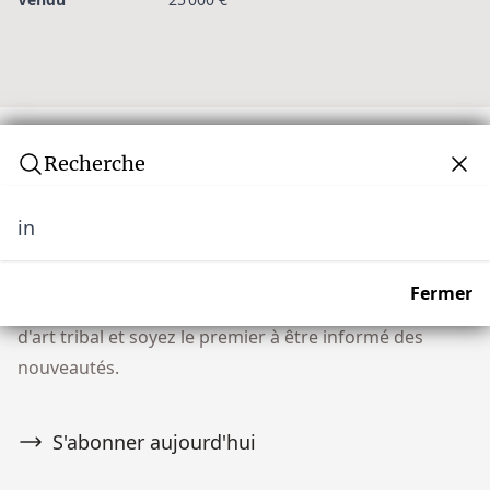
Recherche
in
Newsletter
Ne manquez aucune vente aux enchères ! Rejoignez
Fermer
notre communauté de plus de 10 000 collectionneurs
d'art tribal et soyez le premier à être informé des
nouveautés.
S'abonner aujourd'hui