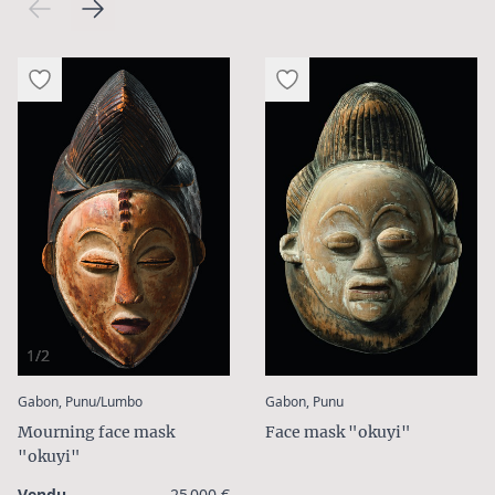
1/2
:
:
Gabon, Punu/Lumbo
Gabon, Punu
Mourning face mask
Face mask "okuyi"
"okuyi"
Vendu
25 000 €