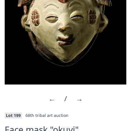
←
/
→
Lot 199
68th tribal art auction
·
Face mask "okuyi"