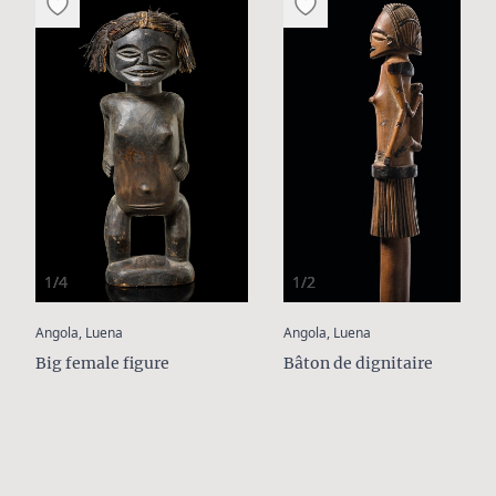
1/4
1/2
:
:
Angola, Luena
Angola, Luena
Big female figure
Bâton de dignitaire