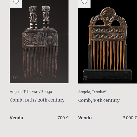
1/2
1/2
:
:
Angola, Tchokwé / Songo
Angola, Tchokwé
Comb, 19th / 20th century
Comb, 19th century
Vendu
700 €
Vendu
3 000 €