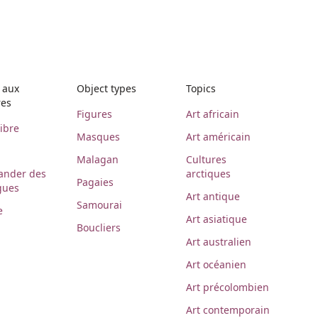
 aux
Object types
Topics
res
Figures
Art africain
libre
Masques
Art américain
Malagan
Cultures
nder des
arctiques
Pagaies
gues
Art antique
Samourai
e
Art asiatique
Boucliers
Art australien
Art océanien
Art précolombien
Art contemporain