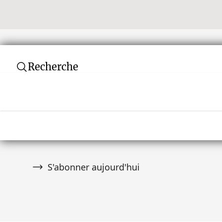
Recherche
Newsletter
Ne manquez aucune vente aux enchères ! Rej
communauté de plus de 10 000 collectionneurs
premier à être informé des nouveautés.
S'abonner aujourd'hui