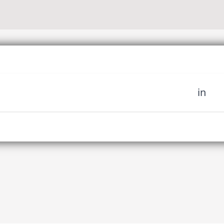
in
oignez notre
 d'art tribal et soyez le