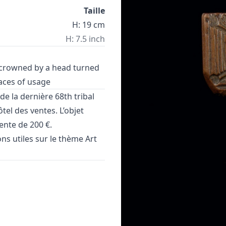
Taille
H: 19 cm
H: 7.5 inch
, crowned by a head turned
races of usage
 de la dernière
68th tribal
l des ventes. L’objet
vente de 200 €.
ons utiles sur le thème
Art