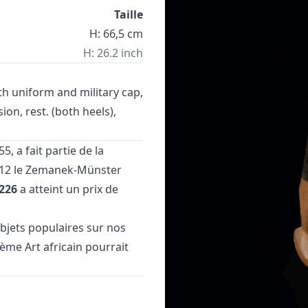
Taille
H: 66,5 cm
H: 26.2 inch
h uniform and military cap,
ion, rest. (both heels),
, a fait partie de la
12 le Zemanek-Münster
226
a atteint un prix de
objets populaires
sur nos
thème
Art africain
pourrait