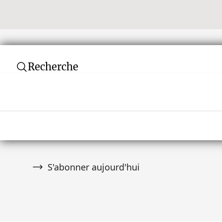
Recherche
Newsletter
Ne manquez aucune vente aux enchères ! Rej
communauté de plus de 10 000 collectionneurs
premier à être informé des nouveautés.
S'abonner aujourd'hui