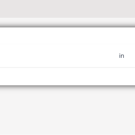
in
oignez notre
 d'art tribal et soyez le