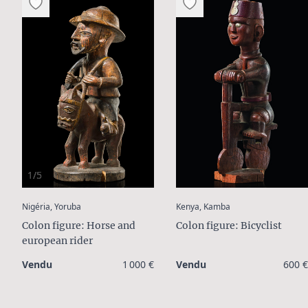
1/5
:
:
Nigéria, Yoruba
Kenya, Kamba
Colon figure: Horse and
Colon figure: Bicyclist
european rider
Vendu
1 000 €
Vendu
600 €