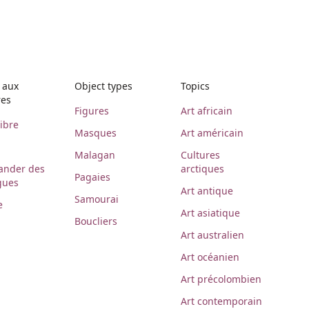
 aux
Object types
Topics
res
Figures
Art africain
libre
Masques
Art américain
Malagan
Cultures
nder des
arctiques
Pagaies
gues
Art antique
Samourai
e
Art asiatique
Boucliers
Art australien
Art océanien
Art précolombien
Art contemporain