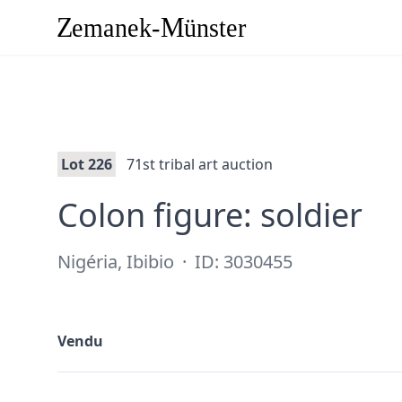
Lot 226
71st tribal art auction
·
Colon figure: soldier
Nigéria, Ibibio
·
ID: 3030455
Vendu