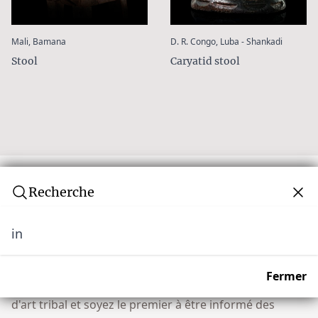
:
:
Mali, Bamana
D. R. Congo, Luba - Shankadi
Stool
Caryatid stool
Recherche
in
Newsletter
Ne manquez aucune vente aux enchères ! Rejoignez
Fermer
notre communauté de plus de 10 000 collectionneurs
d'art tribal et soyez le premier à être informé des