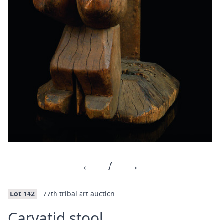
←
/
→
Lot 142
77th tribal art auction
·
Caryatid stool