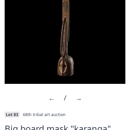
←
/
→
Lot 83
68th tribal art auction
·
Big board mask "karanga"