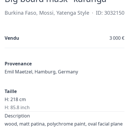
Burkina Faso, Mossi, Yatenga Style
·
ID: 3032150
Vendu
3 000 €
Provenance
Emil Maetzel, Hamburg, Germany
Taille
H: 218 cm
H: 85.8 inch
Description
wood, matt patina, polychrome paint, oval facial plane