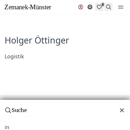
0
Suche
Holger Öttinger
Logistik
Suche
in
Abonnieren Sie unseren Newsletter