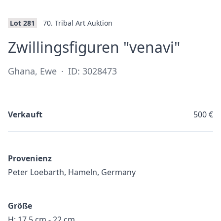
Lot 281
70. Tribal Art Auktion
·
Zwillingsfiguren "venavi"
Ghana, Ewe
·
ID: 3028473
Verkauft
500 €
Provenienz
Peter Loebarth, Hameln, Germany
Größe
H: 17,5 cm - 22 cm