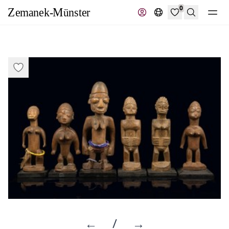
0
Suche
←
/
→