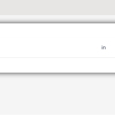
in
sich unserer Community
fahren Sie es als erstes,