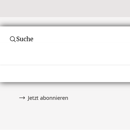
Suche
Abonnieren Sie unseren Newsletter
Verpassen Sie keine Auktion! Schließen Sie 
von über 10.000 Tribal Art Sammlern an und er
wenn es Neuigkeiten gibt.
Jetzt abonnieren