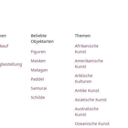
nen
Beliebte
Themen
Objektarten
rkauf
Afrikanische
Figuren
Kunst
Masken
Amerikanische
gbestellung
Kunst
Malagan
Arktische
Paddel
Kulturen
Samurai
Antike Kunst
Schilde
Asiatische Kunst
Australische
Kunst
Ozeanische Kunst