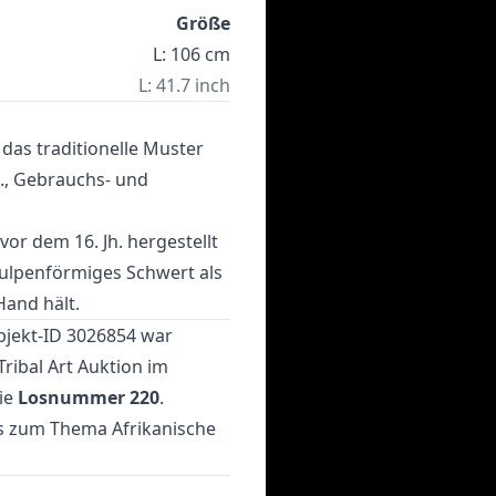
Größe
L: 106 cm
L: 41.7 inch
das traditionelle Muster
h., Gebrauchs- und
vor dem 16. Jh. hergestellt
tulpenförmiges Schwert als
Hand hält.
bjekt-ID 3026854 war
Tribal Art Auktion
im
ie
Losnummer 220
.
tes zum Thema
Afrikanische