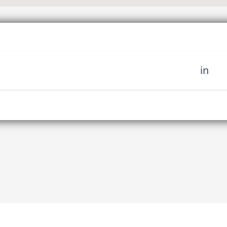
in
sich unserer Community
fahren Sie es als erstes,