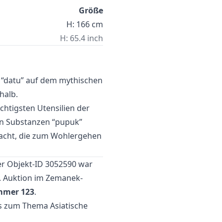
Größe
H: 166 cm
H: 65.4 inch
er “datu” auf dem mythischen
halb.
htigsten Utensilien der
hen Substanzen “pupuk”
Macht, die zum Wohlergehen
r Objekt-ID 3052590 war
. Auktion
im Zemanek-
mmer 123
.
tes zum Thema
Asiatische