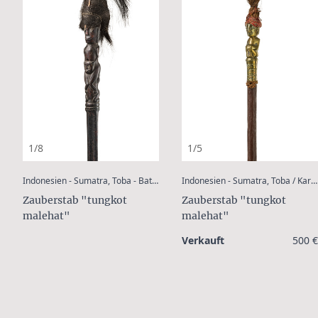
1/8
1/5
:
:
Indonesien - Sumatra, Toba - Batak
Indonesien - Sumatra, Toba / Karo - Batak
Zauberstab "tungkot
Zauberstab "tungkot
malehat"
malehat"
Verkauft
500 €