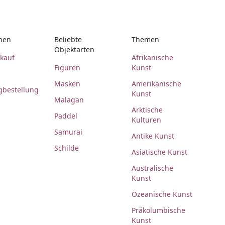
nen
Beliebte
Themen
Objektarten
rkauf
Afrikanische
Figuren
Kunst
Masken
Amerikanische
gbestellung
Kunst
Malagan
Arktische
Paddel
Kulturen
Samurai
Antike Kunst
Schilde
Asiatische Kunst
Australische
Kunst
Ozeanische Kunst
Präkolumbische
Kunst