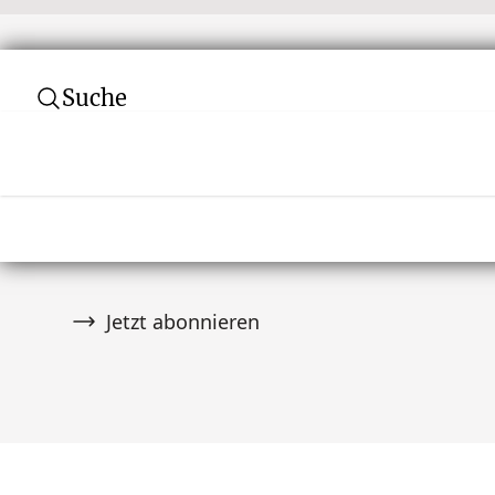
Suche
Abonnieren Sie unseren Newsletter
Verpassen Sie keine Auktion! Schließen Sie 
von über 10.000 Tribal Art Sammlern an und er
wenn es Neuigkeiten gibt.
Jetzt abonnieren