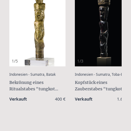
1/5
1/3
:
:
Indonesien - Sumatra, Batak
Indonesien - Sumatra, Toba-Batak
Bekrönung eines
Kopfstück eines
Ritualstabes "tungkot
Zauberstabes "tungkot
malehat"
malehat"
Verkauft
400 €
Verkauft
1.600 €