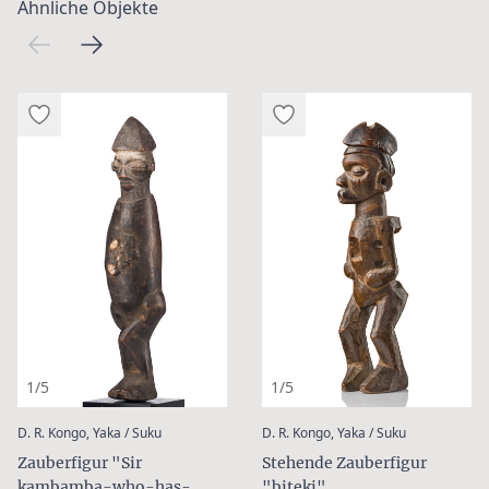
Ähnliche Objekte
1/5
1/5
:
:
D. R. Kongo, Yaka / Suku
D. R. Kongo, Yaka / Suku
Zauberfigur "Sir
Stehende Zauberfigur
kambamba-who-has-
"biteki"