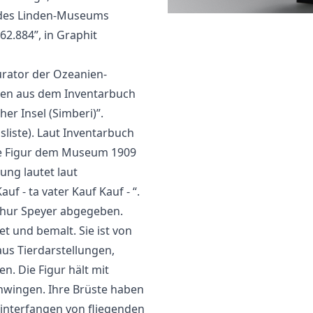
. des Linden-Museums
“62.884”, in Graphit
urator der Ozeanien-
en aus dem Inventarbuch
er Insel (Simberi)”.
bsliste). Laut Inventarbuch
die Figur dem Museum 1909
ung lautet laut
uf - ta vater Kauf Kauf - “.
rthur Speyer abgegeben.
t und bemalt. Sie ist von
aus Tierdarstellungen,
. Die Figur hält mit
hwingen. Ihre Brüste haben
hinterfangen von fliegenden