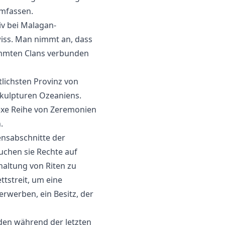
umfassen.
iv bei Malagan-
wiss. Man nimmt an, dass
timmten Clans verbunden
lichsten Provinz von
kulpturen Ozeaniens.
lexe Reihe von Zeremonien
.
ensabschnitte der
uchen sie Rechte auf
altung von Riten zu
tstreit, um eine
rwerben, ein Besitz, der
den während der letzten