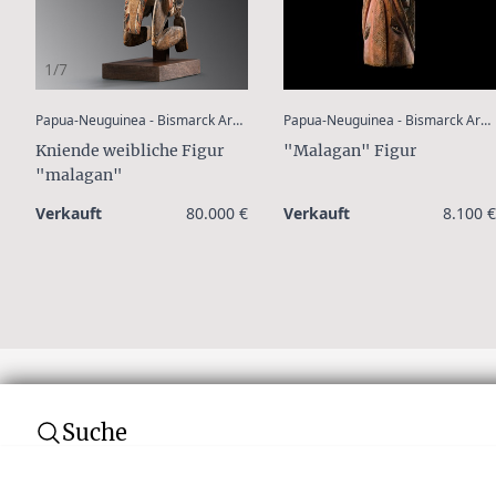
1/7
:
Papua-Neuguinea - Bismarck Archipel - Neu Irland
Papua-Neuguinea - Bismarck Archipel - Neu Irland
Kniende weibliche Figur
"Malagan" Figur
"malagan"
Verkauft
80.000 €
Verkauft
8.100 €
Suche
Abonnieren Sie unseren Newsletter