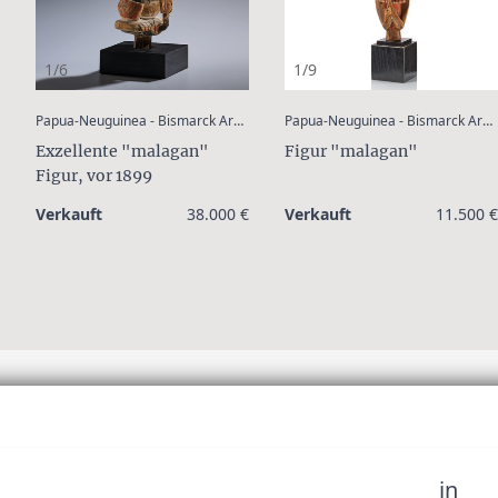
1/6
1/9
:
:
Papua-Neuguinea - Bismarck Archipel - Neu Irland
Papua-Neuguinea - Bismarck Archipel - Neu Irland
Exzellente "malagan"
Figur "malagan"
Figur, vor 1899
Verkauft
38.000 €
Verkauft
11.500 €
in