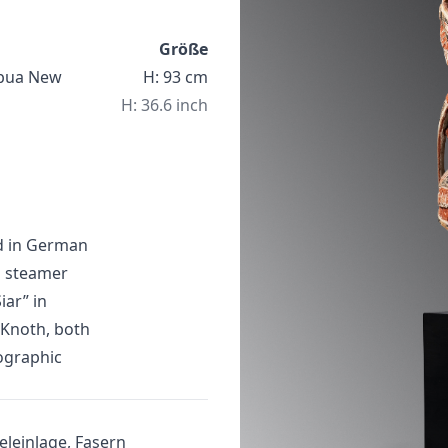
Größe
apua New
H: 93 cm
H: 36.6 inch
d in German
d steamer
iar” in
 Knoth, both
ographic
eleinlage, Fasern