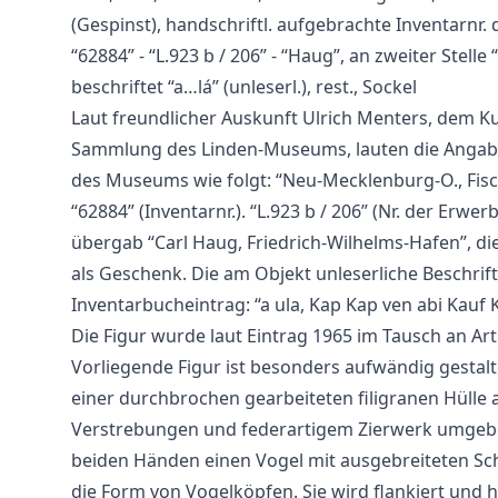
(Gespinst), handschriftl. aufgebrachte Inventarnr
“62884” - “L.923 b / 206” - “Haug”, an zweiter Stelle 
beschriftet “a…lá” (unleserl.), rest., Sockel
Laut freundlicher Auskunft Ulrich Menters, dem K
Sammlung des Linden-Museums, lauten die Angab
des Museums wie folgt: “Neu-Mecklenburg-O., Fisch
“62884” (Inventarnr.). “L.923 b / 206” (Nr. der Erwer
übergab “Carl Haug, Friedrich-Wilhelms-Hafen”, 
als Geschenk. Die am Objekt unleserliche Beschrift
Inventarbucheintrag: “a ula, Kap Kap ven abi Kauf Ka
Die Figur wurde laut Eintrag 1965 im Tausch an A
Vorliegende Figur ist besonders aufwändig gestalte
einer durchbrochen gearbeiteten filigranen Hülle 
Verstrebungen und federartigem Zierwerk umgeben
beiden Händen einen Vogel mit ausgebreiteten Sc
die Form von Vogelköpfen. Sie wird flankiert und 