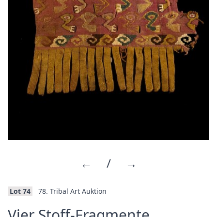
←
/
→
Lot 74
78. Tribal Art Auktion
·
Vier Stoff-Fragmente