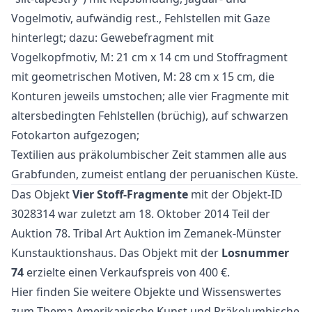
Vogelmotiv, aufwändig rest., Fehlstellen mit Gaze
hinterlegt; dazu: Gewebefragment mit
Vogelkopfmotiv, M: 21 cm x 14 cm und Stoffragment
mit geometrischen Motiven, M: 28 cm x 15 cm, die
Konturen jeweils umstochen; alle vier Fragmente mit
altersbedingten Fehlstellen (brüchig), auf schwarzen
Fotokarton aufgezogen;
Textilien aus präkolumbischer Zeit stammen alle aus
Grabfunden, zumeist entlang der peruanischen Küste.
Das Objekt
Vier Stoff-Fragmente
mit der Objekt-ID
3028314 war zuletzt am 18. Oktober 2014 Teil der
Auktion
78. Tribal Art Auktion
im Zemanek-Münster
Kunstauktionshaus. Das Objekt mit der
Losnummer
74
erzielte einen Verkaufspreis von 400 €.
Hier finden Sie weitere Objekte und Wissenswertes
zum Thema
Amerikanische Kunst
und
Präkolumbische