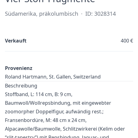
Südamerika, präkolumbisch
·
ID: 3028314
Verkauft
400 €
Provenienz
Roland Hartmann, St. Gallen, Switzerland
Beschreibung
Stoffband, L: 114 cm, B: 9 cm,
Baumwoll/Wollrepsbindung, mit eingewebter
zoomorpher Doppelfigur, aufwändig rest.;
Fransenbordüre, M: 48 cm x 24 cm,
Alpacawolle/Baumwolle, Schlitzwirkerei (Kelim oder
“slit-tapestry”) mit Repsbindung, Jaguar- und