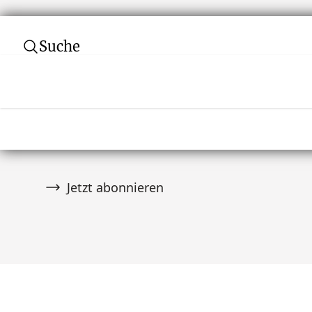
Suche
Abonnieren Sie unseren Newsletter
Verpassen Sie keine Auktion! Schließen Sie 
von über 10.000 Tribal Art Sammlern an und er
wenn es Neuigkeiten gibt.
Jetzt abonnieren