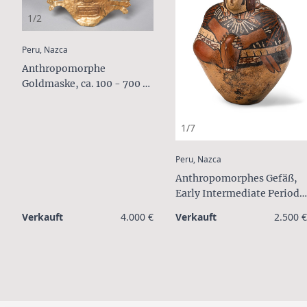
1/2
:
Peru, Nazca
Anthropomorphe
Goldmaske, ca. 100 - 700 n.
Chr.
1/7
:
Peru, Nazca
Anthropomorphes Gefäß,
Early Intermediate Period,
Middle Nazca, ca. 100 bis
Verkauft
4.000 €
Verkauft
2.500 €
300 n.Chr.