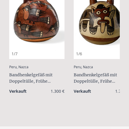
1/7
1/6
:
:
Peru, Nazca
Peru, Nazca
Bandhenkelgefäß mit
Bandhenkelgefäß mit
Doppeltülle, Frühe
Doppeltülle, Frühe
Zwischenzeit, ca. 4. Jh.
Zwischenzeit, ca. 4. Jh.
Verkauft
1.300 €
Verkauft
1.700 €
n.Chr.
n.Chr.