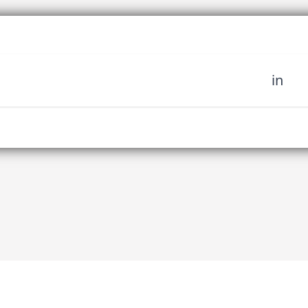
in
sich unserer Community
fahren Sie es als erstes,