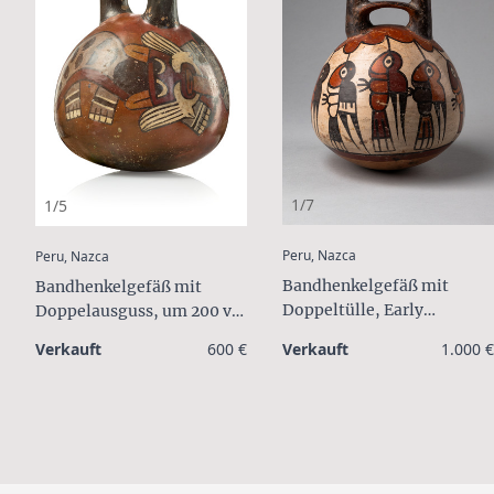
1/7
1/5
:
:
Peru, Nazca
Peru, Nazca
Bandhenkelgefäß mit
Bandhenkelgefäß mit
Doppeltülle, Early
Doppelausguss, um 200 v.
Intermediate Period,
Chr. / n. Chr.
Verkauft
600 €
Verkauft
1.000 €
Middle Nazca, ca. 100 bis
300 n.Chr.