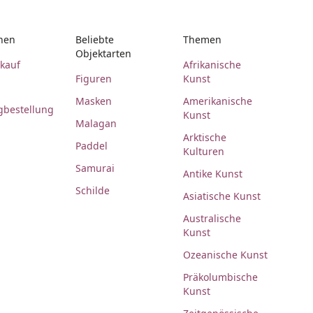
nen
Beliebte
Themen
Objektarten
rkauf
Afrikanische
Figuren
Kunst
Masken
Amerikanische
gbestellung
Kunst
Malagan
Arktische
Paddel
Kulturen
Samurai
Antike Kunst
Schilde
Asiatische Kunst
Australische
Kunst
Ozeanische Kunst
Präkolumbische
Kunst