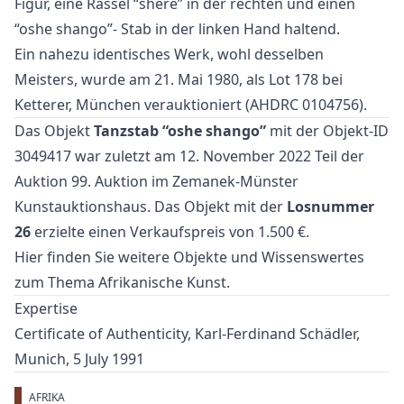
Figur, eine Rassel “shere” in der rechten und einen
“oshe shango”- Stab in der linken Hand haltend.
Ein nahezu identisches Werk, wohl desselben
Meisters, wurde am 21. Mai 1980, als Lot 178 bei
Ketterer, München verauktioniert (AHDRC 0104756).
Das Objekt
Tanzstab “oshe shango”
mit der Objekt-ID
3049417 war zuletzt am 12. November 2022 Teil der
Auktion
99. Auktion
im Zemanek-Münster
Kunstauktionshaus. Das Objekt mit der
Losnummer
26
erzielte einen Verkaufspreis von 1.500 €.
Hier finden Sie weitere Objekte und Wissenswertes
zum Thema
Afrikanische Kunst
.
Expertise
Certificate of Authenticity, Karl-Ferdinand Schädler,
Munich, 5 July 1991
AFRIKA