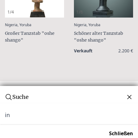
1/4
1/6
:
:
Nigeria, Yoruba
Nigeria, Yoruba
Großer Tanzstab "oshe
Schöner alter Tanzstab
shango"
"oshe shango"
Verkauft
2.200 €
Suche
in
Abonnieren Sie unseren Newsletter
Verpassen Sie keine Auktion! Schließen Sie sich
Schließen
unserer Community von über 10.000 Tribal Art