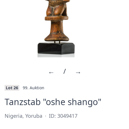
←
/
→
Lot 26
99. Auktion
·
Tanzstab "oshe shango"
Nigeria, Yoruba
·
ID: 3049417