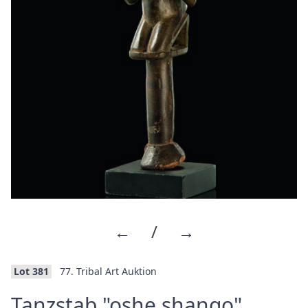
←
/
→
Lot 381
77. Tribal Art Auktion
·
Tanzstab "oshe shango"