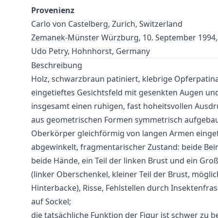
Provenienz
Carlo von Castelberg, Zurich, Switzerland
Zemanek-Münster Würzburg, 10. September 1994, 
Udo Petry, Hohnhorst, Germany
Beschreibung
Holz, schwarzbraun patiniert, klebrige Opferpatin
eingetieftes Gesichtsfeld mit gesenkten Augen und
insgesamt einen ruhigen, fast hoheitsvollen Ausdr
aus geometrischen Formen symmetrisch aufgebaut,
Oberkörper gleichförmig von langen Armen eingefa
abgewinkelt, fragmentarischer Zustand: beide Bein
beide Hände, ein Teil der linken Brust und ein Groß
(linker Oberschenkel, kleiner Teil der Brust, mögli
Hinterbacke), Risse, Fehlstellen durch Insektenfrass
auf Sockel;
die tatsächliche Funktion der Figur ist schwer zu