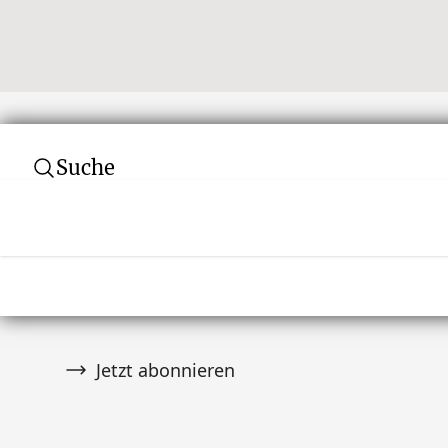
Suche
Abonnieren Sie unseren Newsletter
Verpassen Sie keine Auktion! Schließen Sie 
von über 10.000 Tribal Art Sammlern an und er
wenn es Neuigkeiten gibt.
Jetzt abonnieren