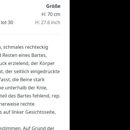
Größe
H: 70 cm
lot 30
H: 27.6 inch
a, schmales rechteckig
 Resten eines Bartes,
uck erzielend, der Körper
 der seitlich eingedrückte
sst, die Beine stark
e unterhalb der Knie,
teil des Bartes fehlend, rep.
cherweise rechte
 auf linker Gesichtsseite,
 bestimmen. Auf Grund der