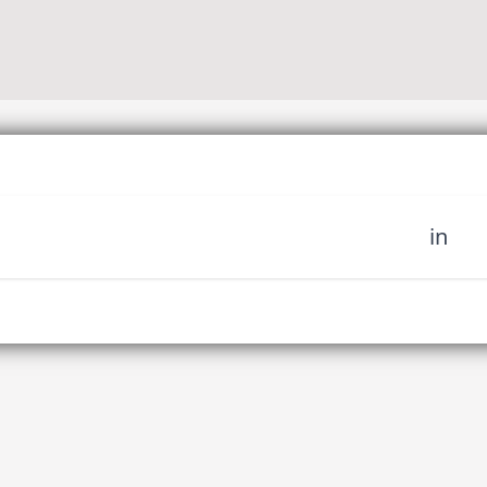
in
sich unserer Community
fahren Sie es als erstes,