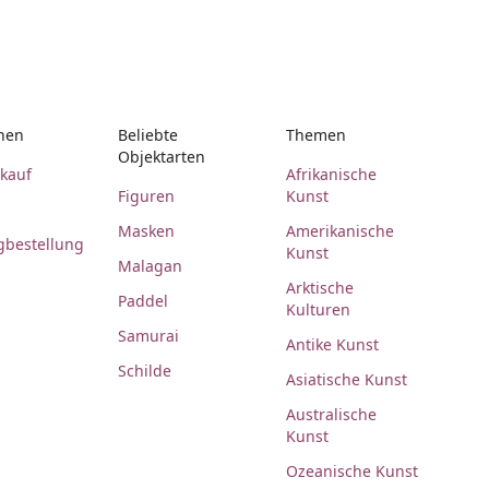
nen
Beliebte
Themen
Objektarten
rkauf
Afrikanische
Figuren
Kunst
Masken
Amerikanische
gbestellung
Kunst
Malagan
Arktische
Paddel
Kulturen
Samurai
Antike Kunst
Schilde
Asiatische Kunst
Australische
Kunst
Ozeanische Kunst