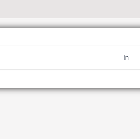
in
sich unserer Community
fahren Sie es als erstes,