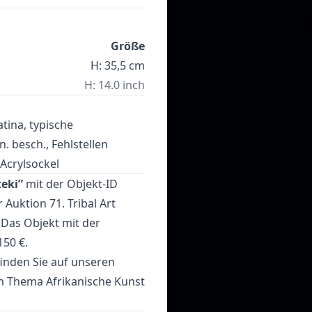
Größe
H: 35,5 cm
H: 14.0 inch
atina, typische
. besch., Fehlstellen
 Acrylsockel
teki”
mit der Objekt-ID
r Auktion
71. Tribal Art
Das Objekt mit der
150 €.
inden Sie auf unseren
um Thema
Afrikanische Kunst