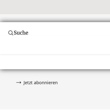
Suche
Abonnieren Sie unseren Newsletter
Verpassen Sie keine Auktion! Schließen Sie 
von über 10.000 Tribal Art Sammlern an und er
wenn es Neuigkeiten gibt.
Jetzt abonnieren