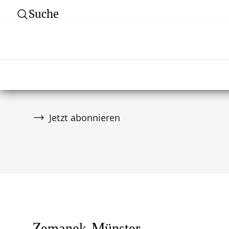
Suche
Abonnieren Sie unseren Newsletter
Verpassen Sie keine Auktion! Schließen Sie 
von über 10.000 Tribal Art Sammlern an und er
wenn es Neuigkeiten gibt.
Jetzt abonnieren