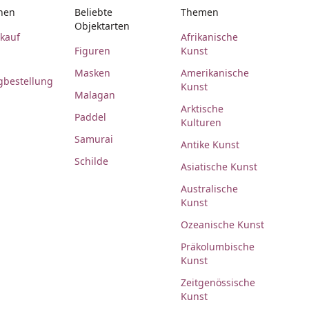
nen
Beliebte
Themen
Objektarten
rkauf
Afrikanische
Figuren
Kunst
Masken
Amerikanische
gbestellung
Kunst
Malagan
Arktische
Paddel
Kulturen
Samurai
Antike Kunst
Schilde
Asiatische Kunst
Australische
Kunst
Ozeanische Kunst
Präkolumbische
Kunst
Zeitgenössische
Kunst