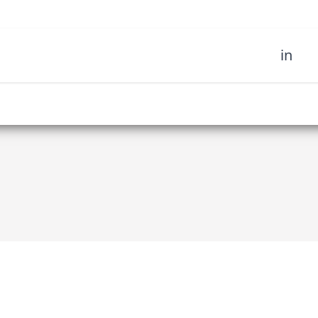
in
sich unserer Community
fahren Sie es als erstes,