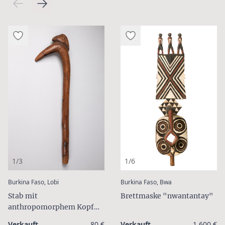
1/3
1/6
:
:
Burkina Faso, Lobi
Burkina Faso, Bwa
Stab mit
Brettmaske "nwantantay"
anthropomorphem Kopf
"khùluor"
Verkauft
80 €
Verkauft
1.600 €