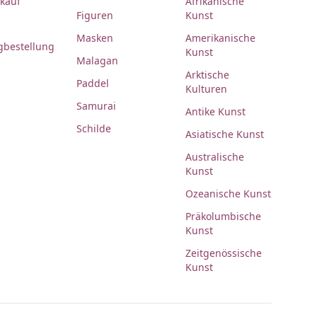
rkauf
Afrikanische
Figuren
Kunst
Masken
Amerikanische
gbestellung
Kunst
Malagan
Arktische
Paddel
Kulturen
Samurai
Antike Kunst
Schilde
Asiatische Kunst
Australische
Kunst
Ozeanische Kunst
Präkolumbische
Kunst
Zeitgenössische
Kunst