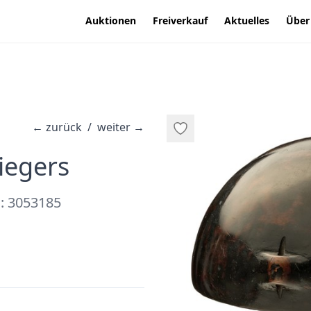
Auktionen
Freiverkauf
Aktuelles
Über
←
zurück
/
weiter
→
·
iegers
: 3053185