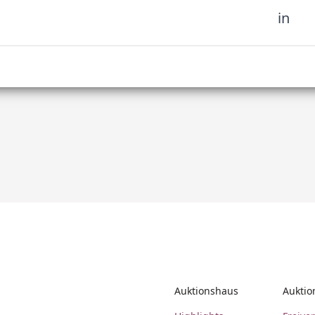
in
sich unserer Community
fahren Sie es als erstes,
Auktionshaus
Auktio