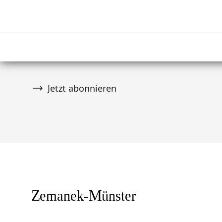
Abonnieren Sie unseren Newsletter
Verpassen Sie keine Auktion! Schließen Sie 
von über 10.000 Tribal Art Sammlern an und er
wenn es Neuigkeiten gibt.
Jetzt abonnieren