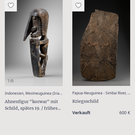
1/2
1/6
:
Papua-Neuguinea - Simbai River, Kalam
Indonesien, Westneuguinea (Irian Jaya) - Insel Yapen
Kriegsschild
Ahnenfigur "korwar" mit
Schild, spätes 19. / frühes
Verkauft
600 €
20. Jahrhundert