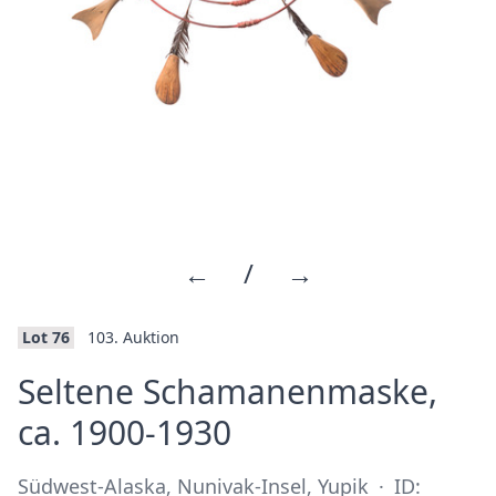
←
/
→
Lot 76
103. Auktion
Seltene Schamanenmaske,
·
ca. 1900-1930
Südwest-Alaska, Nunivak-Insel, Yupik
·
ID: