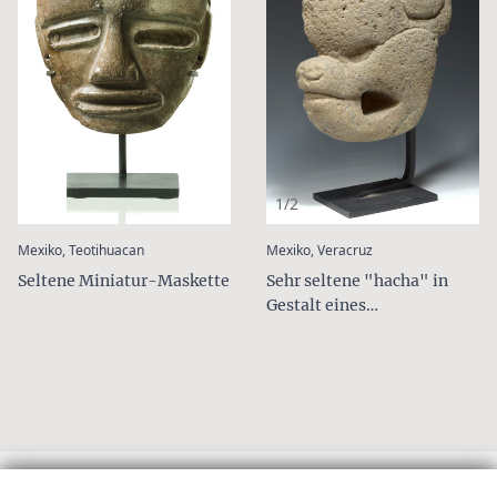
1/2
:
:
Mexiko, Teotihuacan
Mexiko, Veracruz
Seltene Miniatur-Maskette
Sehr seltene "hacha" in
Gestalt eines
Halsbandpekari, ca. 600 -
900 n. Chr.