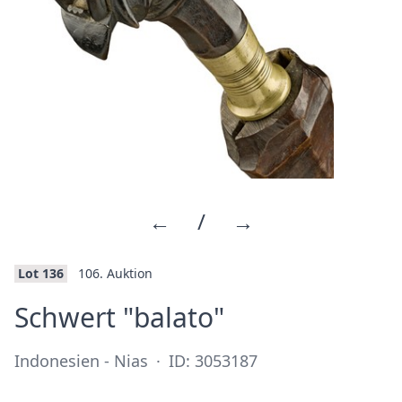
←
/
→
Lot 136
106. Auktion
·
Schwert "balato"
Indonesien - Nias
·
ID: 3053187