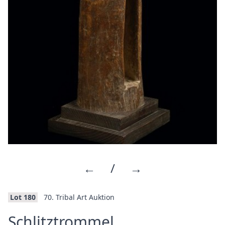
←
/
→
Lot 180
70. Tribal Art Auktion
Schlitztrommel