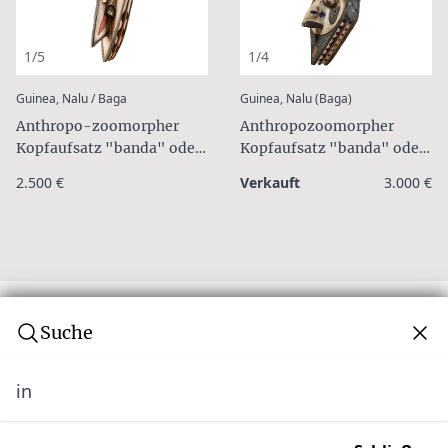
1/5
1/4
:
:
Guinea, Nalu / Baga
Guinea, Nalu (Baga)
Anthropo-zoomorpher
Anthropozoomorpher
Kopfaufsatz "banda" oder
Kopfaufsatz "banda" oder
"kumbaruba"
"kumbaruba"
2.500 €
Verkauft
3.000 €
Suche
in
Abonnieren Sie unseren Newsletter
Verpassen Sie keine Auktion! Schließen Sie sich