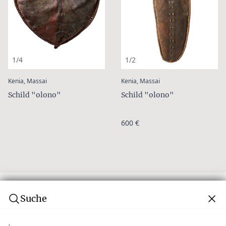
1/4
1/2
:
:
Kenia, Massai
Kenia, Massai
Schild "olono"
Schild "olono"
600 €
Suche