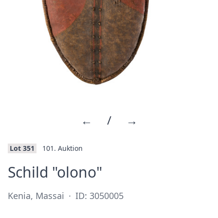
←
/
→
Lot 351
101. Auktion
·
Schild "olono"
Kenia, Massai
·
ID: 3050005