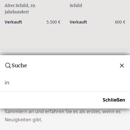
Alter Schild, 19.
Schild
Jahrhundert
Verkauft
5.500 €
Verkauft
600 €
Suche
in
Abonnieren Sie unseren Newsletter
Verpassen Sie keine Auktion! Schließen Sie sich
Schließen
unserer Community von über 10.000 Tribal Art
Sammlern an und erfahren Sie es als erstes, wenn es
Neuigkeiten gibt.