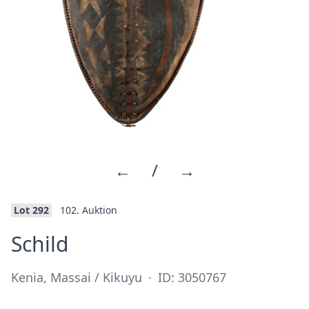
←
/
→
Lot 292
102. Auktion
·
Schild
Kenia, Massai / Kikuyu
·
ID: 3050767