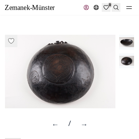
0
Suche
←
/
→