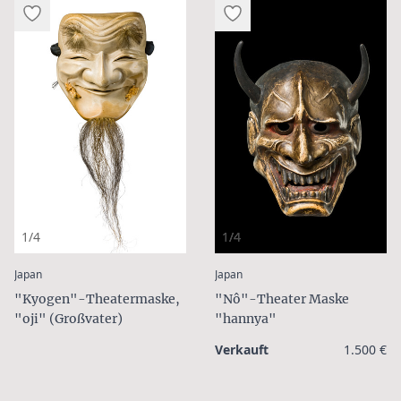
1/4
1/4
:
:
Japan
Japan
"Kyogen"-Theatermaske,
"Nô"-Theater Maske
"oji" (Großvater)
"hannya"
Verkauft
1.500 €