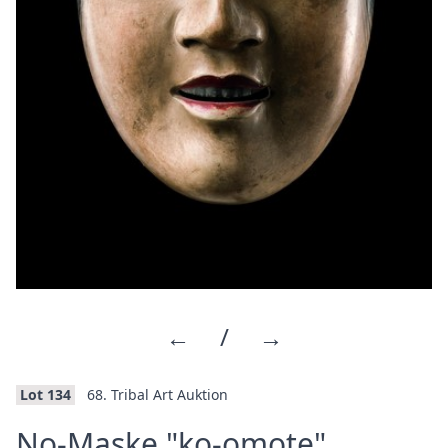
←
/
→
Lot 134
68. Tribal Art Auktion
·
No-Maske "ko-omote"