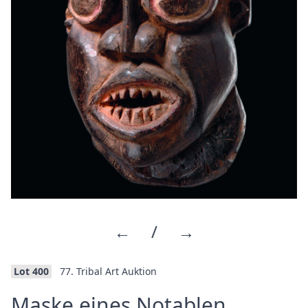
←
/
→
Lot 400
77. Tribal Art Auktion
·
Maske eines Notablen