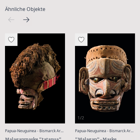
Ähnliche Objekte
1/2
:
Papua-Neuguinea - Bismarck Archipel - Neu Irland
Papua-Neuguinea - Bismarck Archipel - Neu Irland
Malaganmaske "tatanua"
"Malagan"-Maske