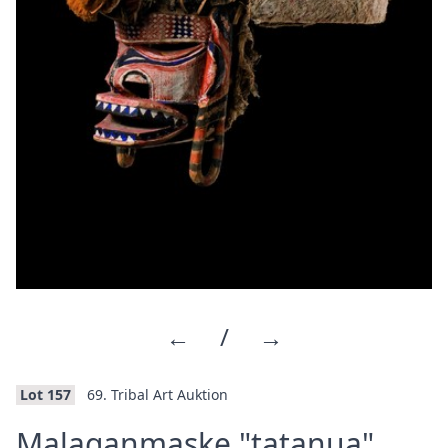
←
/
→
Lot 157
69. Tribal Art Auktion
·
Malaganmaske "tatanua"