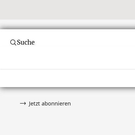
Suche
Abonnieren Sie unseren Newsletter
Verpassen Sie keine Auktion! Schließen Sie 
von über 10.000 Tribal Art Sammlern an und er
wenn es Neuigkeiten gibt.
Jetzt abonnieren