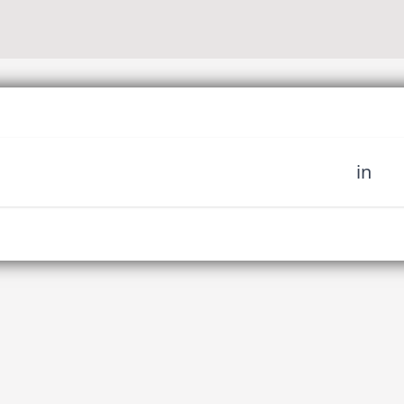
in
sich unserer Community
fahren Sie es als erstes,