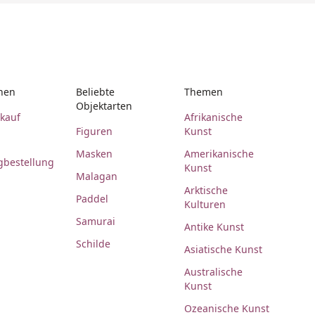
nen
Beliebte
Themen
Objektarten
rkauf
Afrikanische
Figuren
Kunst
Masken
Amerikanische
gbestellung
Kunst
Malagan
Arktische
Paddel
Kulturen
Samurai
Antike Kunst
Schilde
Asiatische Kunst
Australische
Kunst
Ozeanische Kunst