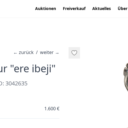
Auktionen
Freiverkauf
Aktuelles
Über
←
zurück
/
weiter
→
·
r "ere ibeji"
D: 3042635
1.600 €