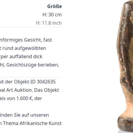
Größe
H: 30 cm
H: 11.8 inch
nförmiges Gesicht, fast
t rund aufgewölbten
per auffallend dick
hl, Gesichtszüge berieben,
it der Objekt-ID 3042635
bal Art Auktion
. Das Objekt
is von 1.600 €, der
inden Sie auf unseren
um Thema
Afrikanische Kunst