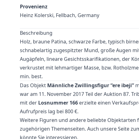
Provenienz
Heinz Kolerski, Fellbach, Germany
Beschreibung
Holz, braune Patina, schwarze Farbe, typisch birne
schnabelartig zugespitzter Mund, große Augen mi
Augäpfeln, lineare Gesichtsskarifikationen, der Kör
verkrustet mit lehmartiger Masse, bzw. Rotholzme
min. best.
Das Objekt
Männliche Zwillingsfigur “ere ibeji”
m
war am 11. November 2017 Teil der Auktion
87. Tri
mit der
Losnummer 166
erzielte einen Verkaufspre
Aufrufpreis lag bei 800 €.
Weitere
Figuren
und
andere beliebte Objektarten
f
zugehörigen Themenseiten. Auch unsere Seite z
könnte Sie interessieren.